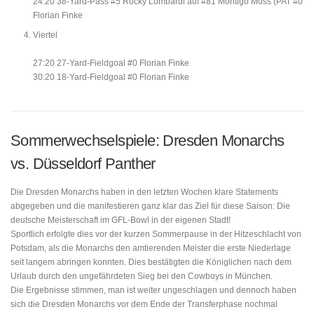
24:20 38-Yard-Pass #5 Rocky Lombardi auf #81 Montigo Moss (PAT #0
Florian Finke
Viertel
27:20 27-Yard-Fieldgoal #0 Florian Finke
30:20 18-Yard-Fieldgoal #0 Florian Finke
Sommerwechselspiele: Dresden Monarchs
vs. Düsseldorf Panther
Die Dresden Monarchs haben in den letzten Wochen klare Statements
abgegeben und die manifestieren ganz klar das Ziel für diese Saison: Die
deutsche Meisterschaft im GFL-Bowl in der eigenen Stadt!
Sportlich erfolgte dies vor der kurzen Sommerpause in der Hitzeschlacht von
Potsdam, als die Monarchs den amtierenden Meister die erste Niederlage
seit langem abringen konnten. Dies bestätigten die Königlichen nach dem
Urlaub durch den ungefährdeten Sieg bei den Cowboys in München.
Die Ergebnisse stimmen, man ist weiter ungeschlagen und dennoch haben
sich die Dresden Monarchs vor dem Ende der Transferphase nochmal