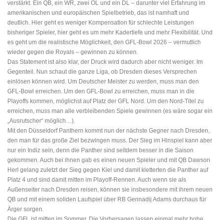
verstärkt. Ein QB, ein WR, zwei OL und ein DL – darunter viel Erfahrung im
amerikanischen und europäischen Spielbetrieb, das ist namhaft und
deutlich. Hier geht es weniger Kompensation für schlechte Leistungen
bisheriger Spieler, hier geht es um mehr Kadertiefe und mehr Flexibilität. Und
es geht um die realistische Möglichkeit, den GFL-Bowl 2026 – vermutlich
wieder gegen die Royals – gewinnen zu können.
Das Statement ist also klar, der Druck wird dadurch aber nicht weniger. Im
Gegenteil. Nun schaut die ganze Liga, ob Dresden dieses Versprechen
einlösen können wird. Um Deutscher Meister zu werden, muss man den
GFL-Bowl erreichen. Um den GFL-Bowl zu erreichen, muss man in die
Playoffs kommen, möglichst auf Platz der GFL Nord. Um den Nord-Titel zu
erreichen, muss man alle verbleibenden Spiele gewinnen (es wäre sogar ein
„Ausrutscher“ möglich…).
Mit den Düsseldorf Panthern kommt nun der nächste Gegner nach Dresden,
den man für das große Ziel bezwingen muss. Der Sieg im Hinspiel kann aber
nur ein Indiz sein, denn die Panther sind seitdem besser in die Saison
gekommen. Auch bei ihnen gab es einen neuen Spieler und mit QB Dawson
Herl gelang zuletzt der Sieg gegen Kiel und damit kletterten die Panther auf
Platz 4 und sind damit mitten im Playoff-Rennen. Auch wenn sie als
Außenseiter nach Dresden reisen, können sie insbesondere mit ihrem neuen
QB und mit einem soliden Laufspiel über RB Gennadij Adams durchaus für
Ärger sorgen.
Die GFL ist mitten im Sommer. Die Vorhersagen lassen einmal mehr hohe